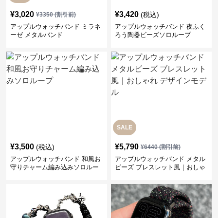
¥
3,020
¥
3,420
(税込)
¥
3350
(割引前)
アップルウォッチバンド ミラネ
アップルウォッチバンド 夜ふく
ーゼ メタルバンド
ろう陶器ビーズソロループ
SALE
¥
3,500
¥
5,790
(税込)
¥
6440
(割引前)
アップルウォッチバンド 和風お
アップルウォッチバンド メタル
守りチャーム編み込みソロルー
ビーズ ブレスレット風｜おしゃ
プ
れ デザインモデル