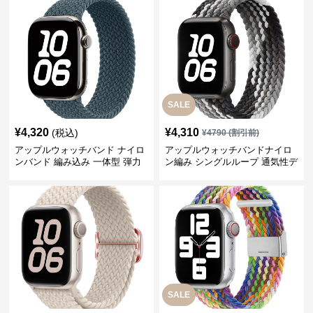
SALE
¥
4,320
¥
4,310
(税込)
¥
4790
(割引前)
アップルウォッチバンド ナイロ
アップルウォッチバンドナイロ
ンバンド 編み込み 一体型 弾力
ン編み シングルループ 通気性デ
シングルループ
ザイン
SALE