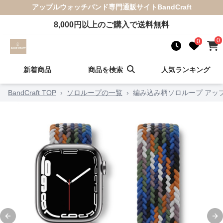
アップルウォッチバンド
専門通販サイト
BandCraft
8,000
円以上のご購入で送料無料
0
0
新着商品
商品を検索
人気ランキング
BandCraft TOP
›
ソロループの一覧
›
編み込み柄ソロループ アッ
Previous slide
Ne