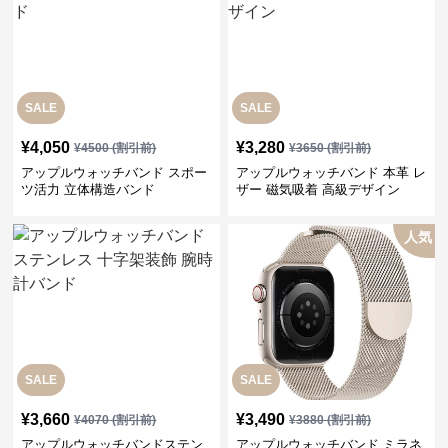
SALE
SALE
¥
4,050
¥
3,280
¥
4500
(割引前)
¥
3650
(割引前)
アップルウォッチバンド スポー
アップルウォッチバンド 本革 レ
ツ活力 立体構造バンド
ザー 磁気吸着 高級デザイン
人気
SALE
SALE
¥
3,660
¥
3,490
¥
4070
(割引前)
¥
3880
(割引前)
アップルウォッチバンドステン
アップルウォッチバンド ミラネ