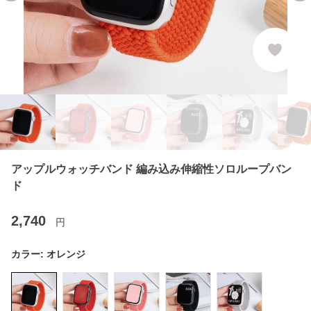
アップルウォッチバンド 編み込み伸縮性ソロループバン
ド
2,740
円
カラー:
オレンジ