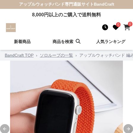
アップルウォッチバンド
専門通販サイト
BandCraft
8,000
円以上のご購入で送料無料
0
0
新着商品
商品を検索
人気ランキング
BandCraft TOP
›
ソロループの一覧
›
アップルウォッチバンド 編
Previous slide
Ne