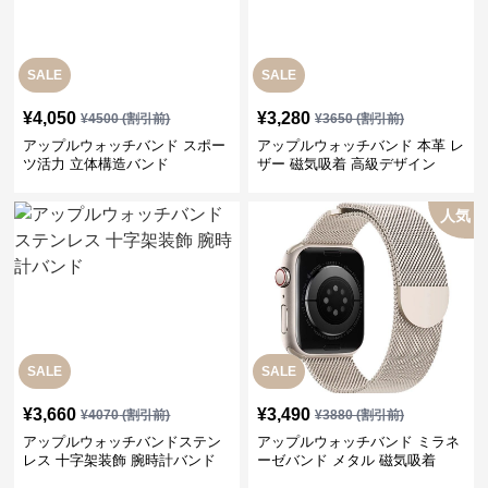
SALE
SALE
¥
4,050
¥
3,280
¥
4500
(割引前)
¥
3650
(割引前)
アップルウォッチバンド スポー
アップルウォッチバンド 本革 レ
ツ活力 立体構造バンド
ザー 磁気吸着 高級デザイン
人気
SALE
SALE
¥
3,660
¥
3,490
¥
4070
(割引前)
¥
3880
(割引前)
アップルウォッチバンドステン
アップルウォッチバンド ミラネ
レス 十字架装飾 腕時計バンド
ーゼバンド メタル 磁気吸着