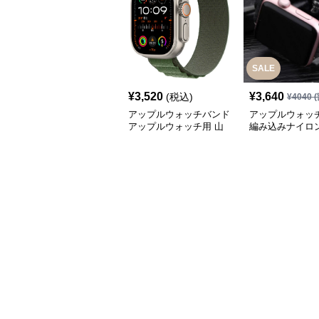
SALE
¥
3,520
¥
3,640
(税込)
¥
4040
(
アップルウォッチバンド
アップルウォッ
アップルウォッチ用 山
編み込みナイロ
岳対応ナイロン織りバン
プルウォッチバン
ド
ャックル留め具