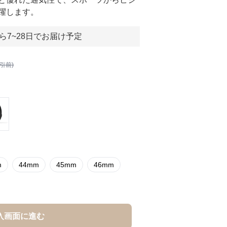
躍します。
ら7~28日でお届け予定
割引前)
m
44mm
45mm
46mm
入画面に進む