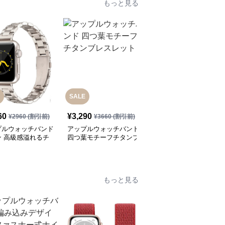
もっと見る
SALE
60
¥
3,290
¥
3,980
(税込)
¥
2960
(割引前)
¥
3660
(割引前)
プルウォッチバンド
アップルウォッチバンド
アップルウォッチバンド
ン 高級感溢れるチ
四つ葉モチーフチタンブ
チタン蝶ベルト
製金属リンクバンド
レスレット
もっと見る