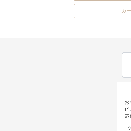
カー
お
ビ
応