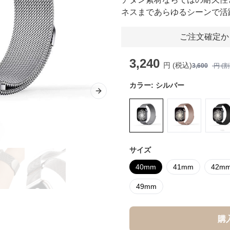
ネスまであらゆるシーンで活
ご注文確定か
3,240
円 (税込)
3,600
円 (
カラー:
シルバー
Next slide
サイズ
40mm
41mm
42m
49mm
購