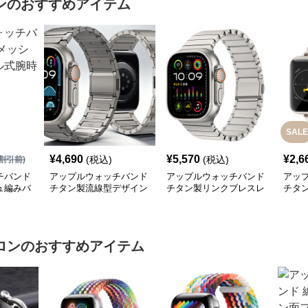
ン
のおすすめアイテム
SALE
¥
4,690
¥
5,570
¥
2,6
(税込)
(税込)
割引前)
チバンド
アップルウォッチバンド
アップルウォッチバンド
アッ
ュ編みバ
チタン製流線型デザイン
チタン製リンクブレスレ
チタ
替えバン
リンクバンド
ット型交換バンド
タン
ロン
のおすすめアイテム