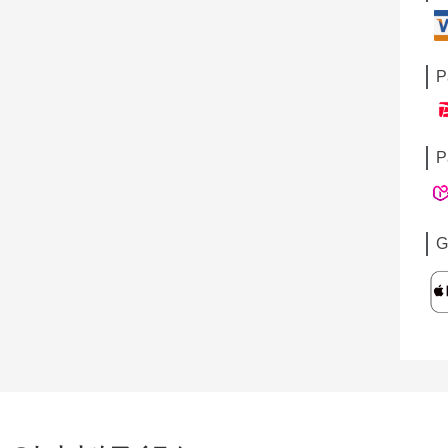
P
P
G