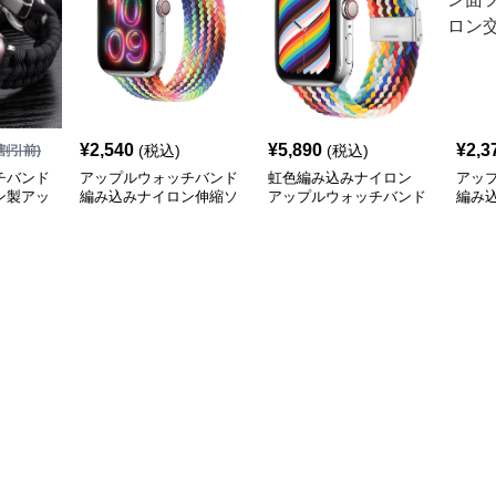
¥
2,540
¥
5,890
¥
2,3
(税込)
(税込)
割引前)
チバンド
アップルウォッチバンド
虹色編み込みナイロン
アッ
ン製アッ
編み込みナイロン伸縮ソ
アップルウォッチバンド
編み
ド シ
ロループ腕時計バンド
スナ
付き
ンド