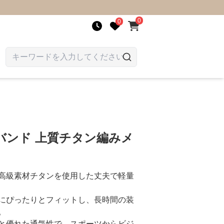
0
0
バンド 上質チタン編みメ
高級素材チタンを使用した丈夫で軽量
にぴったりとフィットし、長時間の装
。
と優れた通気性で、スポーツからビジ