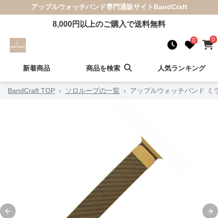
アップルウォッチバンド
専門通販サイト
BandCraft
8,000
円以上のご購入で送料無料
0
0
新着商品
商品を検索
人気ランキング
BandCraft TOP
›
ソロループの一覧
›
アップルウォッチバンド ミ
Previous slide
Ne