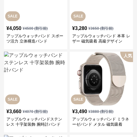
SALE
SALE
¥
4,050
¥
3,280
¥
4500
(割引前)
¥
3650
(割引前)
アップルウォッチバンド スポー
アップルウォッチバンド 本革 レ
ツ活力 立体構造バンド
ザー 磁気吸着 高級デザイン
人気
SALE
SALE
¥
3,660
¥
3,490
¥
4070
(割引前)
¥
3880
(割引前)
アップルウォッチバンドステン
アップルウォッチバンド ミラネ
レス 十字架装飾 腕時計バンド
ーゼバンド メタル 磁気吸着