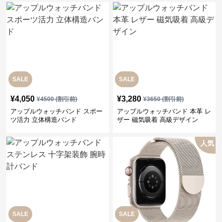
SALE
SALE
¥
4,050
¥
3,280
¥
4500
(割引前)
¥
3650
(割引前)
アップルウォッチバンド スポー
アップルウォッチバンド 本革 レ
ツ活力 立体構造バンド
ザー 磁気吸着 高級デザイン
人気
SALE
SALE