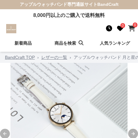
アップルウォッチバンド
専門通販サイト
BandCraft
8,000
円以上のご購入で送料無料
0
0
新着商品
商品を検索
人気ランキング
BandCraft TOP
›
レザーの一覧
›
アップルウォッチバンド 月と星
Previous slide
Ne