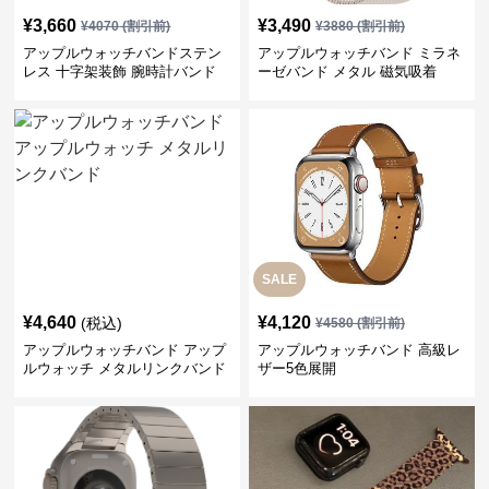
¥
3,660
¥
3,490
¥
4070
(割引前)
¥
3880
(割引前)
アップルウォッチバンドステン
アップルウォッチバンド ミラネ
レス 十字架装飾 腕時計バンド
ーゼバンド メタル 磁気吸着
SALE
¥
4,640
¥
4,120
(税込)
¥
4580
(割引前)
アップルウォッチバンド アップ
アップルウォッチバンド 高級レ
ルウォッチ メタルリンクバンド
ザー5色展開