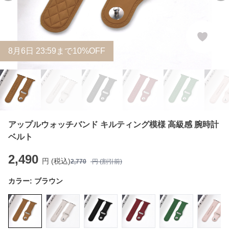
8
月
6
日 23:59まで10%OFF
アップルウォッチバンド キルティング模様 高級感 腕時計
ベルト
2,490
円 (税込)
2,770
円 (割引前)
カラー:
ブラウン