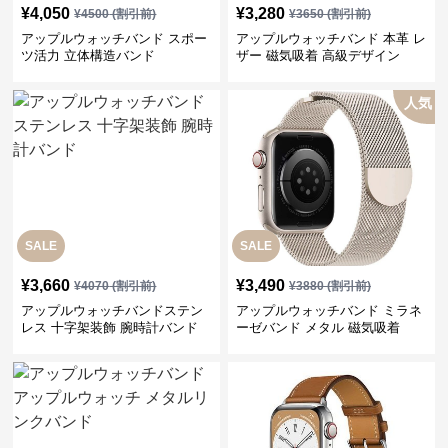
¥
4,050
¥
3,280
¥
4500
(割引前)
¥
3650
(割引前)
アップルウォッチバンド スポー
アップルウォッチバンド 本革 レ
ツ活力 立体構造バンド
ザー 磁気吸着 高級デザイン
人気
SALE
SALE
¥
3,660
¥
3,490
¥
4070
(割引前)
¥
3880
(割引前)
アップルウォッチバンドステン
アップルウォッチバンド ミラネ
レス 十字架装飾 腕時計バンド
ーゼバンド メタル 磁気吸着