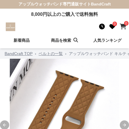
アップルウォッチバンド
専門通販サイト
BandCraft
8,000
円以上のご購入で送料無料
0
0
新着商品
商品を検索
人気ランキング
BandCraft TOP
›
ベルトの一覧
›
アップルウォッチバンド キルティ
Previous slide
Ne