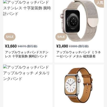
人気
SALE
SALE
¥
3,660
¥
3,490
¥
4070
(割引前)
¥
3880
(割引前)
アップルウォッチバンドステン
アップルウォッチバンド ミラネ
レス 十字架装飾 腕時計バンド
ーゼバンド メタル 磁気吸着