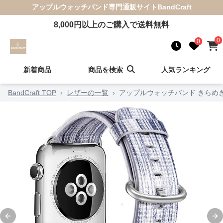
アップルウォッチバンド
専門通販サイト
BandCraft
8,000
円以上のご購入で送料無料
0
0
新着商品
商品を検索
人気ランキング
BandCraft TOP
›
レザーの一覧
›
アップルウォッチバンド きらめ
Previous slide
Ne