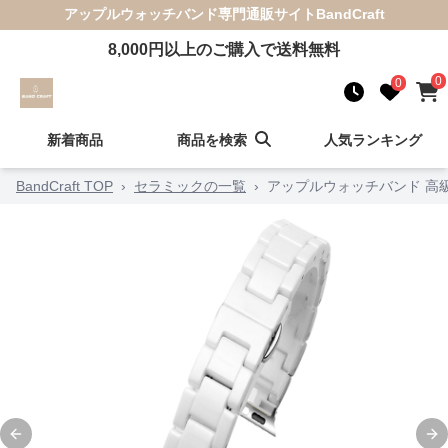
アップルウォッチバンド
専門通販サイト
BandCraft
8,000
円以上のご購入で送料無料
0
0
新着商品
商品を検索
人気ランキング
BandCraft TOP
›
セラミックの一覧
›
アップルウォッチバンド 高
Previous slide
Ne