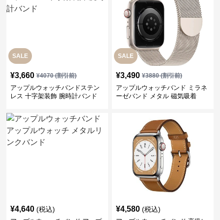
SALE
SALE
¥
3,660
¥
3,490
¥
4070
(割引前)
¥
3880
(割引前)
アップルウォッチバンドステン
アップルウォッチバンド ミラネ
レス 十字架装飾 腕時計バンド
ーゼバンド メタル 磁気吸着
¥
4,640
¥
4,580
(税込)
(税込)