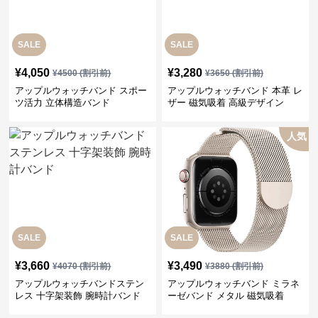
SALE
SALE
¥
4,050
¥
3,280
¥
4500
(割引前)
¥
3650
(割引前)
アップルウォッチバンド スポー
アップルウォッチバンド 本革 レ
ツ活力 立体構造バンド
ザー 磁気吸着 高級デザイン
人気
SALE
SALE
¥
3,660
¥
3,490
¥
4070
(割引前)
¥
3880
(割引前)
アップルウォッチバンドステン
アップルウォッチバンド ミラネ
レス 十字架装飾 腕時計バンド
ーゼバンド メタル 磁気吸着