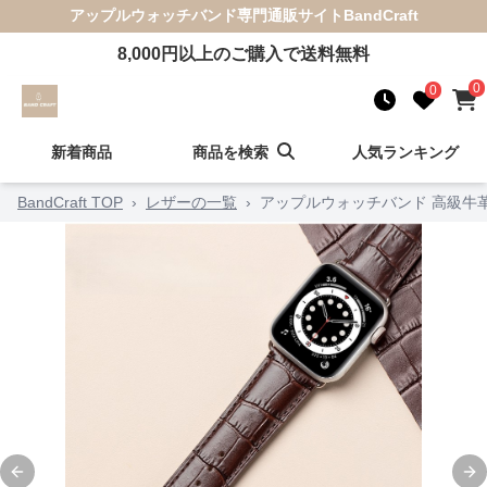
アップルウォッチバンド
専門通販サイト
BandCraft
8,000
円以上のご購入で送料無料
0
0
新着商品
商品を検索
人気ランキング
BandCraft TOP
›
レザーの一覧
›
アップルウォッチバンド 高級牛
Previous slide
Ne