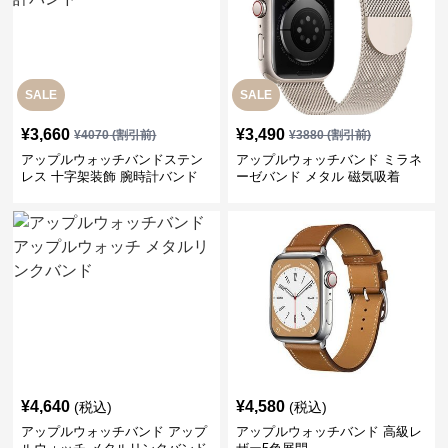
SALE
SALE
¥
3,660
¥
3,490
¥
4070
(割引前)
¥
3880
(割引前)
アップルウォッチバンドステン
アップルウォッチバンド ミラネ
レス 十字架装飾 腕時計バンド
ーゼバンド メタル 磁気吸着
¥
4,640
¥
4,580
(税込)
(税込)
アップルウォッチバンド アップ
アップルウォッチバンド 高級レ