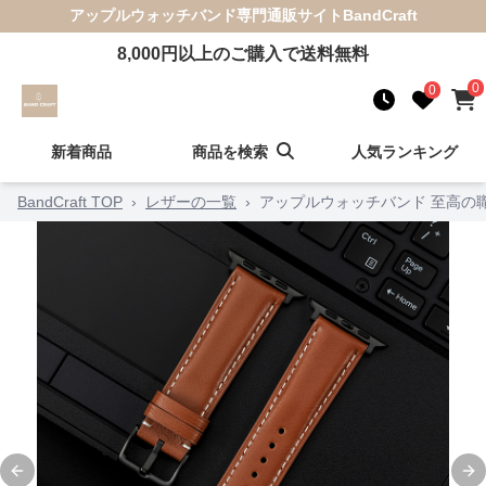
アップルウォッチバンド
専門通販サイト
BandCraft
8,000
円以上のご購入で送料無料
0
0
新着商品
商品を検索
人気ランキング
BandCraft TOP
›
レザーの一覧
›
アップルウォッチバンド 至高の
Previous slide
Ne