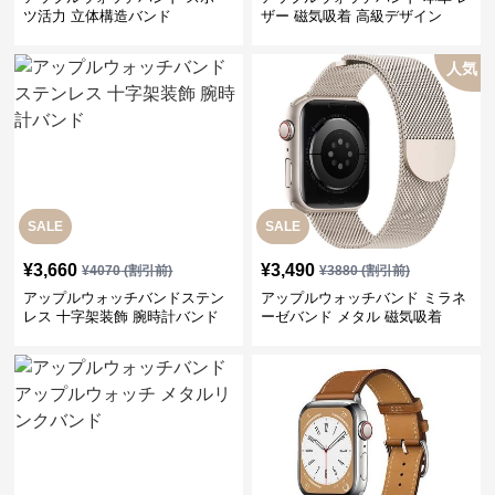
ツ活力 立体構造バンド
ザー 磁気吸着 高級デザイン
人気
SALE
SALE
¥
3,660
¥
3,490
¥
4070
(割引前)
¥
3880
(割引前)
アップルウォッチバンドステン
アップルウォッチバンド ミラネ
レス 十字架装飾 腕時計バンド
ーゼバンド メタル 磁気吸着