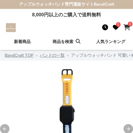
アップルウォッチバンド
専門通販サイト
BandCraft
8,000
円以上のご購入で送料無料
0
0
新着商品
商品を検索
人気ランキング
BandCraft TOP
›
バンドの一覧
›
アップルウォッチバンド 可愛い
Previous slide
Ne