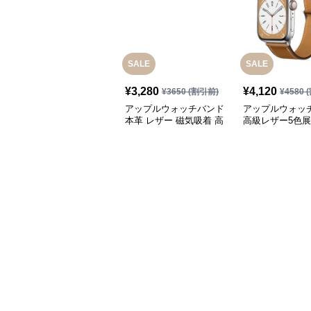
SALE
SALE
¥
3,280
¥
4,120
¥
3650
(割引前)
¥
4580
(
アップルウォッチバンド
アップルウォッ
本革 レザー 磁気吸着 高
高級レザー5色
級デザイン