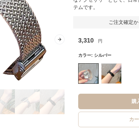
テムです。
ご注文確定か
3,310
円
Next slide
カラー:
シルバー
購
カー