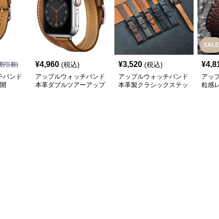
SALE
¥
4,960
¥
3,520
¥
4,8
(税込)
(税込)
割引前)
チバンド
アップルウォッチバンド
アップルウォッチバンド
アッ
展開
本革ダブルツアーアップ
本革製クラシックステッ
粒感
ルウォッチバンド
チアップルウォッチバン
レー
ド