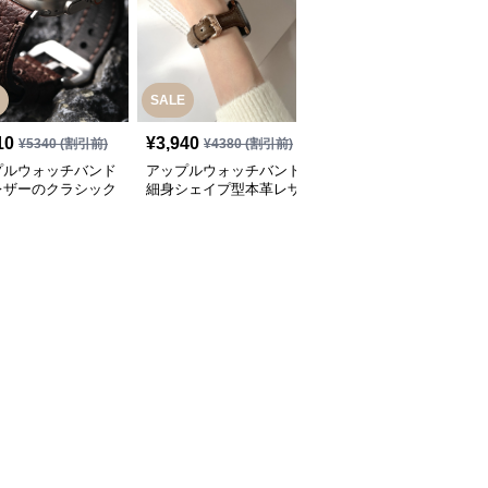
SALE
10
¥
3,940
¥
3,420
(税込)
¥
5340
(割引前)
¥
4380
(割引前)
プルウォッチバンド
アップルウォッチバンド
アップルウォッチバンド
レザーのクラシック
細身シェイプ型本革レザ
上質レザー製スマート時
シングバンド
ーウォッチバンド
計用替えバンド