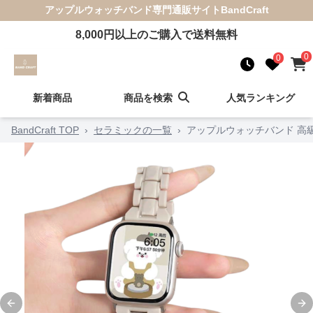
アップルウォッチバンド
専門通販サイト
BandCraft
8,000
円以上のご購入で送料無料
0
0
新着商品
商品を検索
人気ランキング
BandCraft TOP
›
セラミックの一覧
›
アップルウォッチバンド 高
Previous slide
Ne