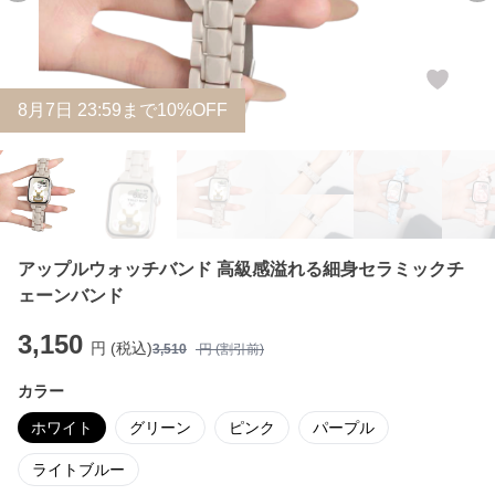
8
月
7
日 23:59まで10%OFF
アップルウォッチバンド 高級感溢れる細身セラミックチ
ェーンバンド
3,150
円 (税込)
3,510
円 (割引前)
カラー
ホワイト
グリーン
ピンク
パープル
ライトブルー