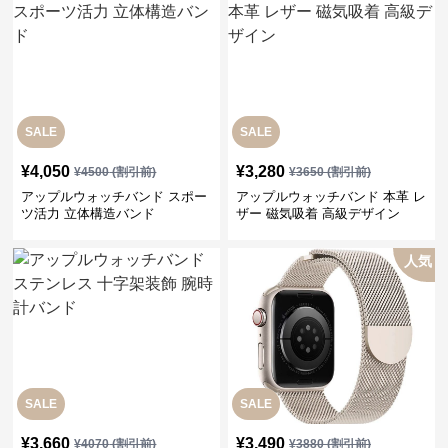
SALE
SALE
¥
4,050
¥
3,280
¥
4500
(割引前)
¥
3650
(割引前)
アップルウォッチバンド スポー
アップルウォッチバンド 本革 レ
ツ活力 立体構造バンド
ザー 磁気吸着 高級デザイン
人気
SALE
SALE
¥
3,660
¥
3,490
¥
4070
(割引前)
¥
3880
(割引前)