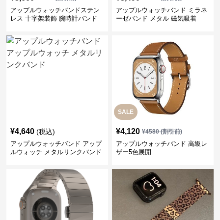
アップルウォッチバンドステン
アップルウォッチバンド ミラネ
レス 十字架装飾 腕時計バンド
ーゼバンド メタル 磁気吸着
SALE
¥
4,640
¥
4,120
(税込)
¥
4580
(割引前)
アップルウォッチバンド アップ
アップルウォッチバンド 高級レ
ルウォッチ メタルリンクバンド
ザー5色展開