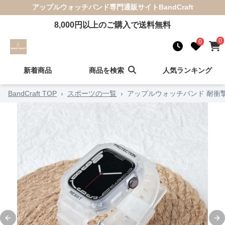
アップルウォッチバンド
専門通販サイト
BandCraft
8,000
円以上のご購入で送料無料
0
0
新着商品
商品を検索
人気ランキング
BandCraft TOP
›
スポーツの一覧
›
アップルウォッチバンド 耐衝
Previous slide
Ne