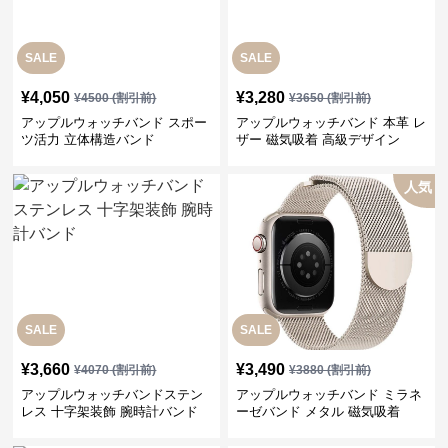
SALE
SALE
¥
4,050
¥
3,280
¥
4500
(割引前)
¥
3650
(割引前)
アップルウォッチバンド スポー
アップルウォッチバンド 本革 レ
ツ活力 立体構造バンド
ザー 磁気吸着 高級デザイン
人気
SALE
SALE
¥
3,660
¥
3,490
¥
4070
(割引前)
¥
3880
(割引前)
アップルウォッチバンドステン
アップルウォッチバンド ミラネ
レス 十字架装飾 腕時計バンド
ーゼバンド メタル 磁気吸着