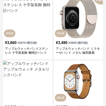
SALE
SALE
¥
3,660
¥
3,490
¥
4070
(割引前)
¥
3880
(割引前)
アップルウォッチバンドステン
アップルウォッチバンド ミラネ
レス 十字架装飾 腕時計バンド
ーゼバンド メタル 磁気吸着
SALE