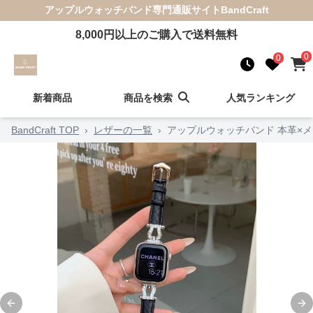
アップルウォッチバンド
専門通販サイト
BandCraft
8,000
円以上のご購入で送料無料
0
0
新着商品
商品を検索
人気ランキング
BandCraft TOP
›
レザーの一覧
›
アップルウォッチバンド 本革×メ
Previous slide
Ne