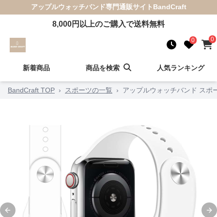
アップルウォッチバンド
専門通販サイト
BandCraft
8,000
円以上のご購入で送料無料
0
0
新着商品
商品を検索
人気ランキング
BandCraft TOP
›
スポーツの一覧
›
アップルウォッチバンド スポ
Previous slide
Ne