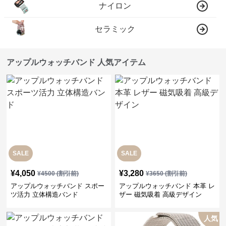
ナイロン
セラミック
アップルウォッチバンド 人気アイテム
SALE
SALE
¥
4,050
¥
3,280
¥
4500
(割引前)
¥
3650
(割引前)
アップルウォッチバンド スポー
アップルウォッチバンド 本革 レ
ツ活力 立体構造バンド
ザー 磁気吸着 高級デザイン
人気