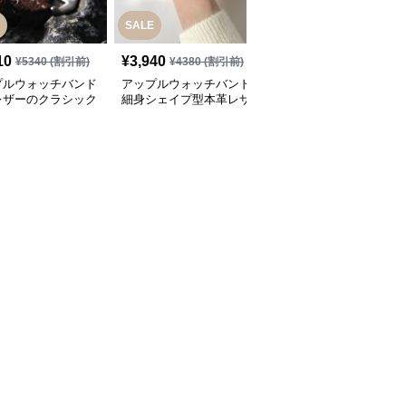
SALE
10
¥
3,940
¥
3,420
(税込)
¥
5340
(割引前)
¥
4380
(割引前)
プルウォッチバンド
アップルウォッチバンド
アップルウォッチバンド
レザーのクラシック
細身シェイプ型本革レザ
上質レザー製スマート時
シングバンド
ーウォッチバンド
計用替えバンド