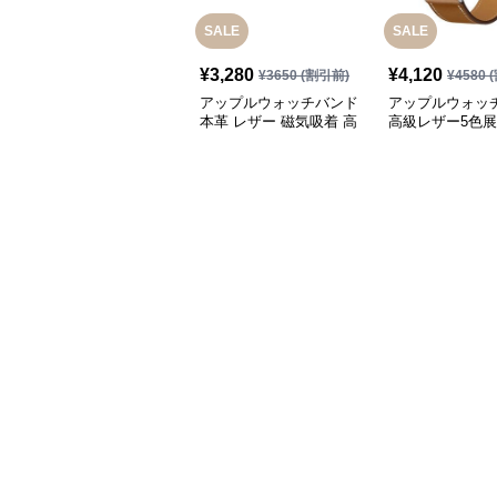
SALE
SALE
¥
3,280
¥
4,120
¥
3650
(割引前)
¥
4580
(
アップルウォッチバンド
アップルウォッ
本革 レザー 磁気吸着 高
高級レザー5色
級デザイン