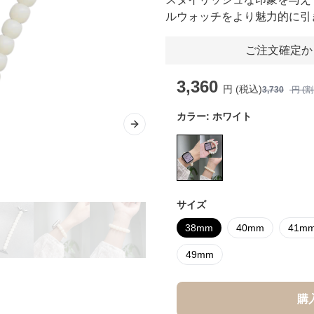
ルウォッチをより魅力的に引
ご注文確定か
3,360
円 (税込)
3,730
円 (
カラー:
ホワイト
Next slide
サイズ
38mm
40mm
41m
49mm
購