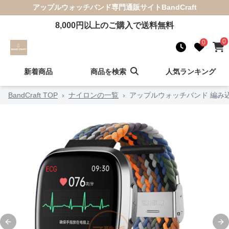
アップルウォッチバンド
専門通販サイト
BandCraft
8,000
円以上のご購入で送料無料
0
0
新着商品
商品を検索
人気ランキング
BandCraft TOP
›
ナイロンの一覧
›
アップルウォッチバンド 編み
Previous slide
Ne