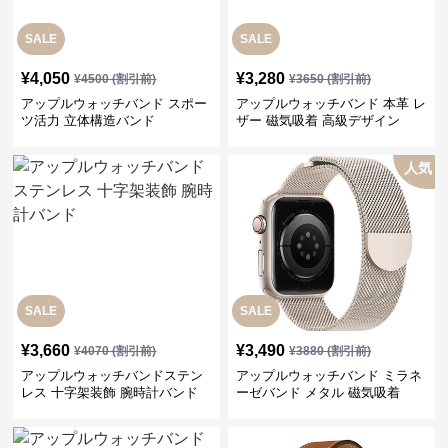
SALE
SALE
¥
4,050
¥
3,280
¥
4500
(割引前)
¥
3650
(割引前)
アップルウォッチバンド スポー
アップルウォッチバンド 本革 レ
ツ活力 立体構造バンド
ザー 磁気吸着 高級デザイン
人気
SALE
SALE
¥
3,660
¥
3,490
¥
4070
(割引前)
¥
3880
(割引前)
アップルウォッチバンドステン
アップルウォッチバンド ミラネ
レス 十字架装飾 腕時計バンド
ーゼバンド メタル 磁気吸着