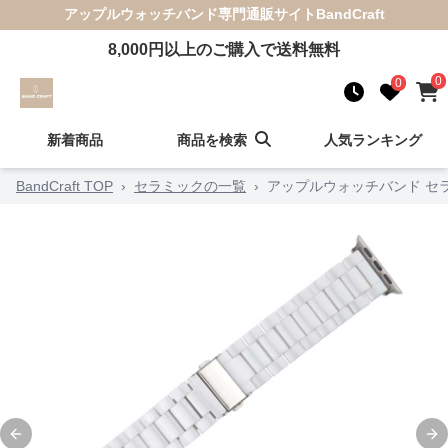
アップルウォッチバンド
専門通販サイト
BandCraft
8,000
円以上のご購入で送料無料
0
0
新着商品
商品を検索
人気ランキング
BandCraft TOP
›
セラミックの一覧
›
アップルウォッチバンド セ
Previous slide
Ne