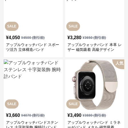
SALE
SALE
¥
4,050
¥
3,280
¥
4500
(割引前)
¥
3650
(割引前)
アップルウォッチバンド スポー
アップルウォッチバンド 本革 レ
ツ活力 立体構造バンド
ザー 磁気吸着 高級デザイン
人気
SALE
SALE
¥
3,660
¥
3,490
¥
4070
(割引前)
¥
3880
(割引前)
アップルウォッチバンドステン
アップルウォッチバンド ミラネ
レス 十字架装飾 腕時計バンド
ーゼバンド メタル 磁気吸着