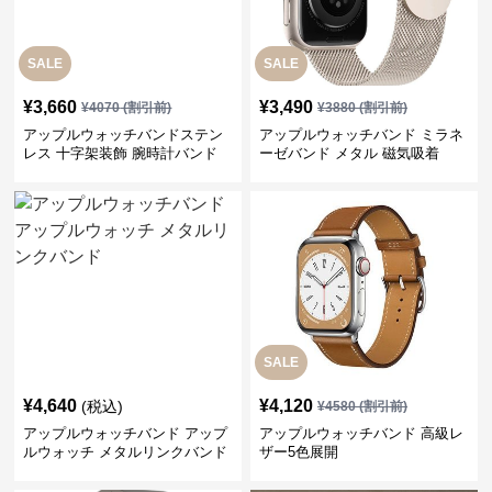
SALE
SALE
¥
3,660
¥
3,490
¥
4070
(割引前)
¥
3880
(割引前)
アップルウォッチバンドステン
アップルウォッチバンド ミラネ
レス 十字架装飾 腕時計バンド
ーゼバンド メタル 磁気吸着
SALE
¥
4,640
¥
4,120
(税込)
¥
4580
(割引前)
アップルウォッチバンド アップ
アップルウォッチバンド 高級レ
ルウォッチ メタルリンクバンド
ザー5色展開