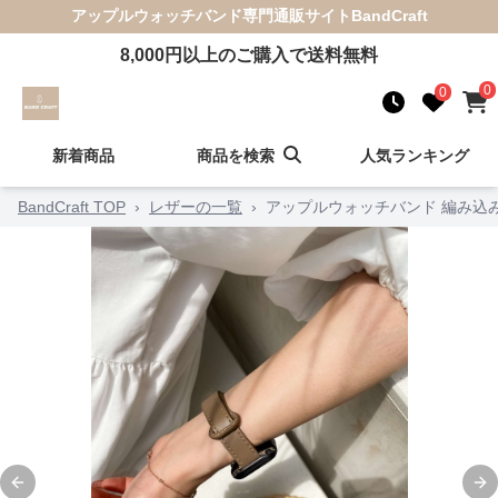
アップルウォッチバンド
専門通販サイト
BandCraft
8,000
円以上のご購入で送料無料
0
0
新着商品
商品を検索
人気ランキング
BandCraft TOP
›
レザーの一覧
›
アップルウォッチバンド 編み込
Previous slide
Ne