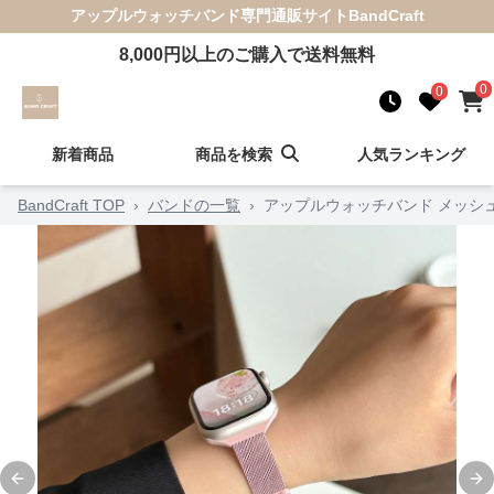
アップルウォッチバンド
専門通販サイト
BandCraft
8,000
円以上のご購入で送料無料
0
0
新着商品
商品を検索
人気ランキング
BandCraft TOP
›
バンドの一覧
›
アップルウォッチバンド メッシ
Previous slide
Ne