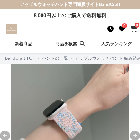
アップルウォッチバンド
専門通販サイト
BandCraft
8,000
円以上のご購入で送料無料
0
0
新着商品
商品を検索
人気ランキング
BandCraft TOP
›
バンドの一覧
›
アップルウォッチバンド 編み込
Previous slide
Ne