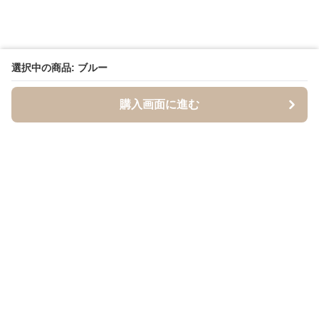
選択中の商品: ブルー
購入画面に進む
BandCraft
について