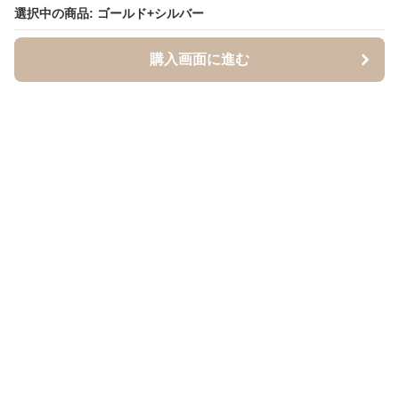
選択中の商品: ゴールド+シルバー
購入画面に進む
BandCraft
について
会社概要
利用規約