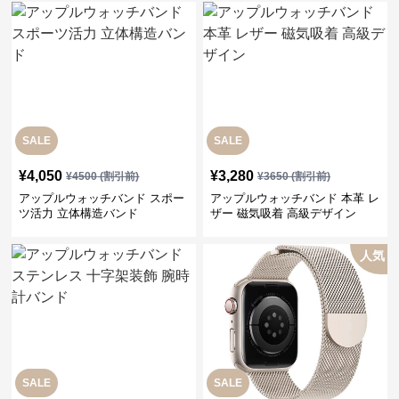
SALE
SALE
¥
4,050
¥
3,280
¥
4500
(割引前)
¥
3650
(割引前)
アップルウォッチバンド スポー
アップルウォッチバンド 本革 レ
ツ活力 立体構造バンド
ザー 磁気吸着 高級デザイン
人気
SALE
SALE