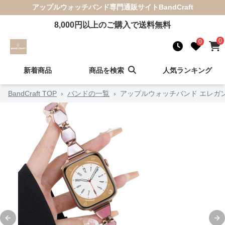
アップルウォッチバンド
専門通販サイト
BandCraft
8,000
円以上のご購入で送料無料
0
0
新着商品
商品を検索
人気ランキング
BandCraft TOP
›
バンドの一覧
›
アップルウォッチバンド エレガ
Previous slide
Ne