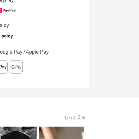
ayPay
aidy
oogle Pay / Apple Pay
もっと見る