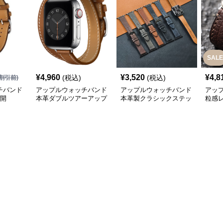
SALE
¥
4,960
¥
3,520
¥
4,8
(税込)
(税込)
割引前)
チバンド
アップルウォッチバンド
アップルウォッチバンド
アッ
展開
本革ダブルツアーアップ
本革製クラシックステッ
粒感
ルウォッチバンド
チアップルウォッチバン
レー
ド