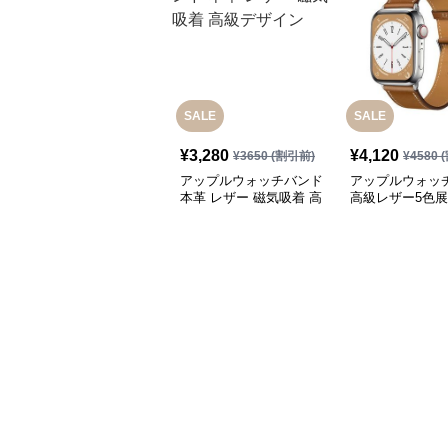
SALE
SALE
¥
3,280
¥
4,120
¥
3650
(割引前)
¥
4580
(
アップルウォッチバンド
アップルウォッ
本革 レザー 磁気吸着 高
高級レザー5色
級デザイン