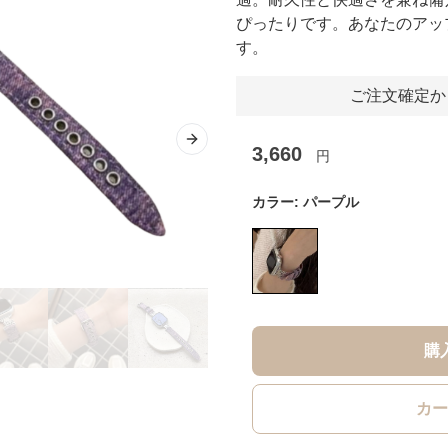
ぴったりです。あなたのアッ
す。
ご注文確定か
Next slide
3,660
円
カラー:
パープル
購
カー