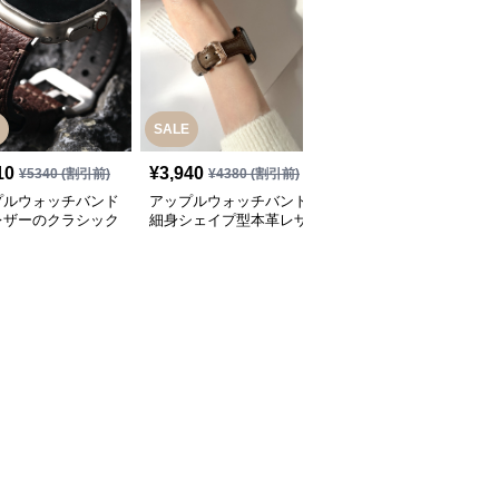
SALE
10
¥
3,940
¥
3,420
(税込)
¥
5340
(割引前)
¥
4380
(割引前)
プルウォッチバンド
アップルウォッチバンド
アップルウォッチバンド
レザーのクラシック
細身シェイプ型本革レザ
上質レザー製スマート時
シングバンド
ーウォッチバンド
計用替えバンド