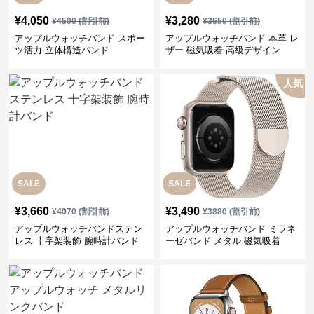
¥
4,050
¥
3,280
¥
4500
(割引前)
¥
3650
(割引前)
アップルウォッチバンド スポー
アップルウォッチバンド 本革 レ
ツ活力 立体構造バンド
ザー 磁気吸着 高級デザイン
人気
SALE
SALE
¥
3,660
¥
3,490
¥
4070
(割引前)
¥
3880
(割引前)
アップルウォッチバンドステン
アップルウォッチバンド ミラネ
レス 十字架装飾 腕時計バンド
ーゼバンド メタル 磁気吸着