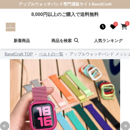
アップルウォッチバンド
専門通販サイト
BandCraft
8,000
円以上のご購入で送料無料
0
0
新着商品
商品を検索
人気ランキング
BandCraft TOP
›
ベルトの一覧
›
アップルウォッチバンド メッシ
Previous slide
Ne