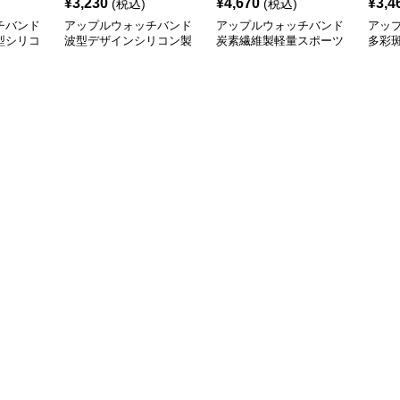
¥
3,230
¥
4,670
¥
3,4
(税込)
(税込)
チバンド
アップルウォッチバンド
アップルウォッチバンド
アッ
型シリコ
波型デザインシリコン製
炭素繊維製軽量スポーツ
多彩
ド
スポーツウォッチバンド
ウォッチバンド
あき