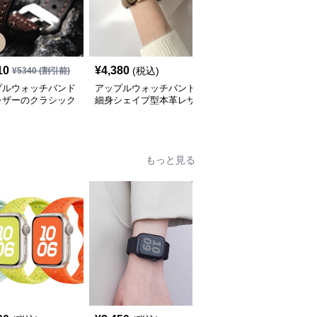
10
¥
4,380
¥
3,420
(税込)
(税込)
¥
5340
(割引前)
プルウォッチバンド
アップルウォッチバンド
アップルウォッチバンド
レザーのクラシック
細身シェイプ型本革レザ
上質レザー製スマート時
シングバンド
ーウォッチバンド
計用替えバンド
もっと見る