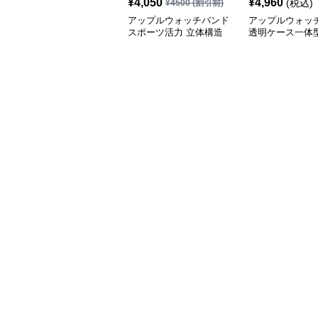
¥
4,050
¥
4,960
(税込)
¥
4500
(割引前)
アップルウォッチバンド
アップルウォッ
スポーツ活力 立体構造
透明ケース一体
バンド
ンスポーツバン