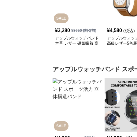
SALE
¥
3,280
¥
4,580
(税込)
¥
3650
(割引前)
アップルウォッチバンド
アップルウォッ
本革 レザー 磁気吸着 高
高級レザー5色
級デザイン
アップルウォッチバンド
スポ
SALE