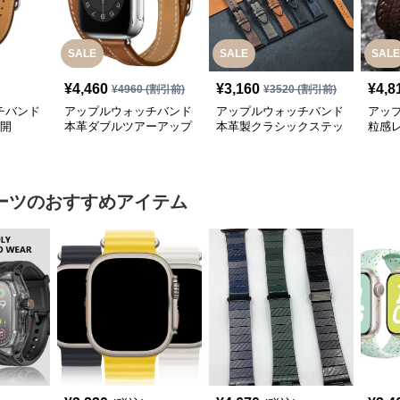
SALE
SALE
SALE
¥
4,460
¥
3,160
¥
4,8
¥
4960
(割引前)
¥
3520
(割引前)
チバンド
アップルウォッチバンド
アップルウォッチバンド
アッ
展開
本革ダブルツアーアップ
本革製クラシックステッ
粒感
ルウォッチバンド
チアップルウォッチバン
レー
ド
ーツ
のおすすめアイテム