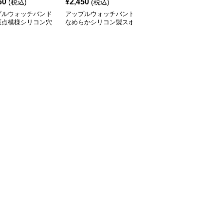
60
¥
2,450
¥
4,480
(税込)
(税込)
(税込)
プルウォッチバンド
アップルウォッチバンド
アップルウォッチバンド
斑点模様シリコン穴
なめらかシリコン製スポ
金属フレーム付き高級ラ
スポーツバンド
ーツウォッチバンド
バーバンド一体型セット