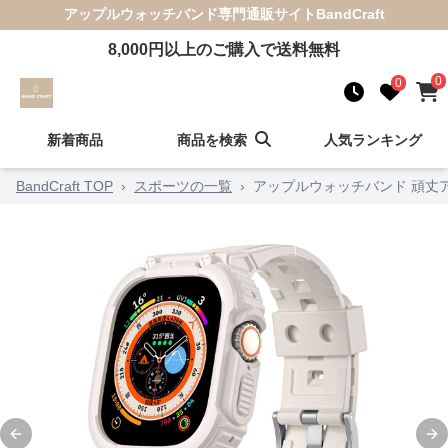
アップルウォッチバンド
専門通販サイト
BandCraft
8,000
円以上のご購入で送料無料
0
0
新着商品
商品を検索
人気ランキング
BandCraft TOP
›
スポーツの一覧
›
アップルウォッチバンド 頑丈
Previous slide
Ne