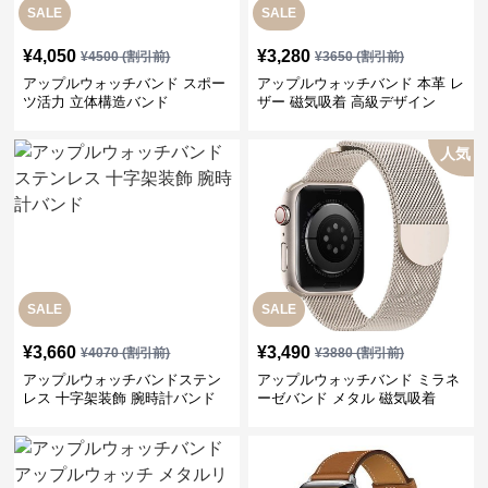
SALE
SALE
¥
4,050
¥
3,280
¥
4500
(割引前)
¥
3650
(割引前)
アップルウォッチバンド スポー
アップルウォッチバンド 本革 レ
ツ活力 立体構造バンド
ザー 磁気吸着 高級デザイン
人気
SALE
SALE
¥
3,660
¥
3,490
¥
4070
(割引前)
¥
3880
(割引前)
アップルウォッチバンドステン
アップルウォッチバンド ミラネ
レス 十字架装飾 腕時計バンド
ーゼバンド メタル 磁気吸着