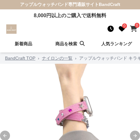
アップルウォッチバンド
専門通販サイト
BandCraft
8,000
円以上のご購入で送料無料
0
0
新着商品
商品を検索
人気ランキング
BandCraft TOP
›
ナイロンの一覧
›
アップルウォッチバンド キラ
Previous slide
Ne