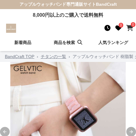
アップルウォッチバンド
専門通販サイト
BandCraft
8,000
円以上のご購入で送料無料
0
0
新着商品
商品を検索
人気ランキング
BandCraft TOP
›
チタンの一覧
›
アップルウォッチバンド 樹脂製
Previous slide
Ne