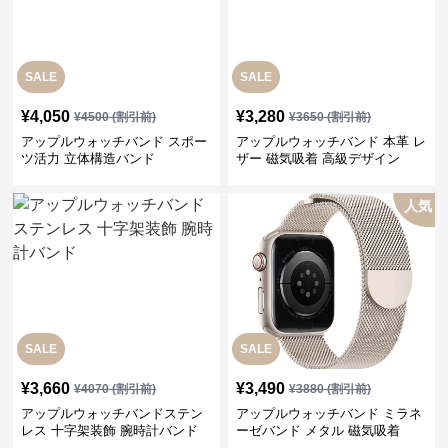
SALE
SALE
¥
4,050
¥
3,280
¥
4500
(割引前)
¥
3650
(割引前)
アップルウォッチバンド スポー
アップルウォッチバンド 本革 レ
ツ活力 立体構造バンド
ザー 磁気吸着 高級デザイン
人気
SALE
SALE
¥
3,660
¥
3,490
¥
4070
(割引前)
¥
3880
(割引前)
アップルウォッチバンドステン
アップルウォッチバンド ミラネ
レス 十字架装飾 腕時計バンド
ーゼバンド メタル 磁気吸着