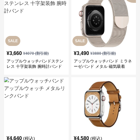
SALE
SALE
¥
3,660
¥
3,490
¥
4070
(割引前)
¥
3880
(割引前)
アップルウォッチバンドステン
アップルウォッチバンド ミラネ
レス 十字架装飾 腕時計バンド
ーゼバンド メタル 磁気吸着
¥
4,640
¥
4,580
(税込)
(税込)