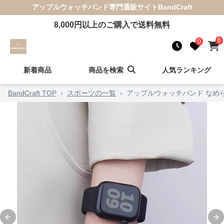
アップルウォッチバンド
専門通販サイト
BandCraft
8,000
円以上のご購入で送料無料
0
0
新着商品
商品を検索
人気ランキング
BandCraft TOP
›
スポーツの一覧
›
アップルウォッチバンド なめ
Previous slide
Ne