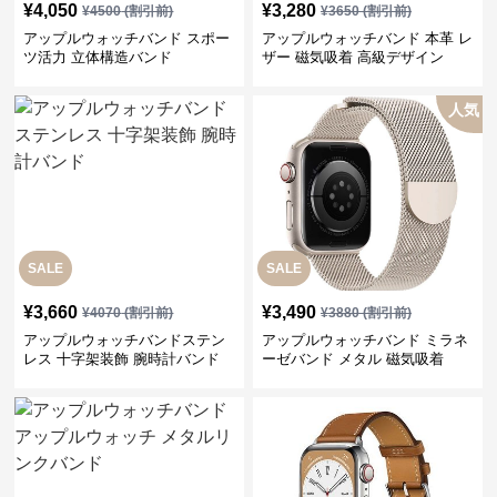
¥
4,050
¥
3,280
¥
4500
(割引前)
¥
3650
(割引前)
アップルウォッチバンド スポー
アップルウォッチバンド 本革 レ
ツ活力 立体構造バンド
ザー 磁気吸着 高級デザイン
人気
SALE
SALE
¥
3,660
¥
3,490
¥
4070
(割引前)
¥
3880
(割引前)
アップルウォッチバンドステン
アップルウォッチバンド ミラネ
レス 十字架装飾 腕時計バンド
ーゼバンド メタル 磁気吸着