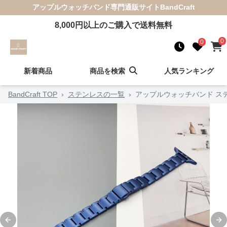
アップルウォッチバンド
専門通販サイト
BandCraft
8,000
円以上のご購入で送料無料
0
0
新着商品
商品を検索
人気ランキング
BandCraft TOP
›
ステンレスの一覧
›
アップルウォッチバンド ス
Previous slide
Ne