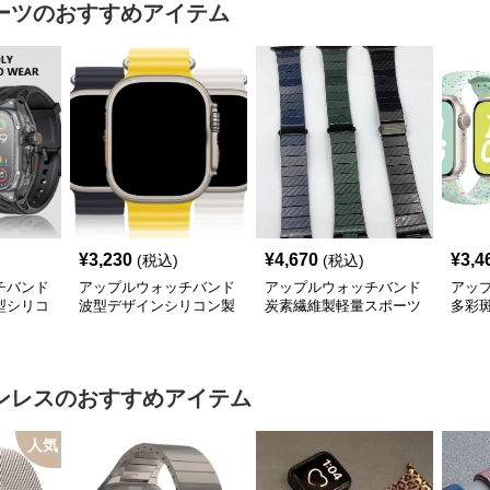
ーツ
のおすすめアイテム
¥
3,230
¥
4,670
¥
3,4
(税込)
(税込)
チバンド
アップルウォッチバンド
アップルウォッチバンド
アッ
型シリコ
波型デザインシリコン製
炭素繊維製軽量スポーツ
多彩
ド
スポーツウォッチバンド
ウォッチバンド
あき
ンレス
のおすすめアイテム
人気