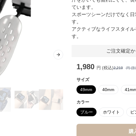
ています。
スポーツシーンだけでなく日
す。
アクティブなライフスタイル
す。
ご注文確定か
Next slide
1,980
円 (税込)
2,210
円 (
サイズ
49mm
40mm
41m
カラー
ブルー
ホワイト
ピ
購