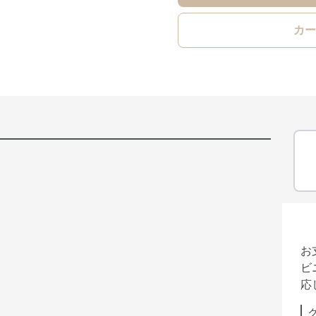
カー
お
ビ
応