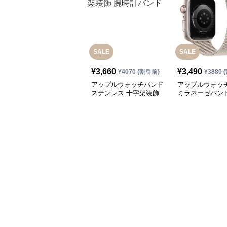
SALE
SALE
¥
3,660
¥
3,490
¥
4070
(割引前)
¥
3880
(
アップルウォッチバンド
アップルウォッ
ステンレス 十字架装飾
ミラネーゼバンド
腕時計バンド
ル 磁気吸着