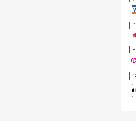
P
P
G