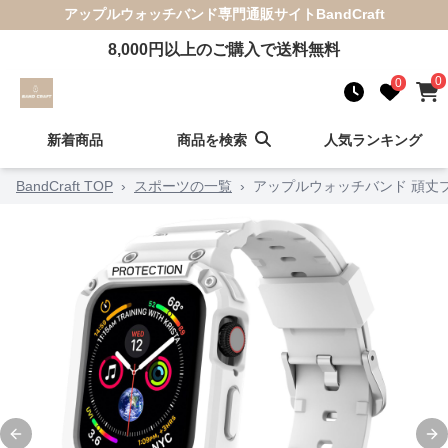
アップルウォッチバンド
専門通販サイト
BandCraft
8,000
円以上のご購入で送料無料
0
0
新着商品
商品を検索
人気ランキング
BandCraft TOP
›
スポーツの一覧
›
アップルウォッチバンド 頑丈
Previous slide
Ne