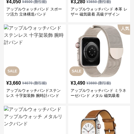
¥
4,050
¥
3,280
¥
4500
(割引前)
¥
3650
(割引前)
アップルウォッチバンド スポー
アップルウォッチバンド 本革 レ
ツ活力 立体構造バンド
ザー 磁気吸着 高級デザイン
人気
SALE
SALE
¥
3,660
¥
3,490
¥
4070
(割引前)
¥
3880
(割引前)
アップルウォッチバンドステン
アップルウォッチバンド ミラネ
レス 十字架装飾 腕時計バンド
ーゼバンド メタル 磁気吸着