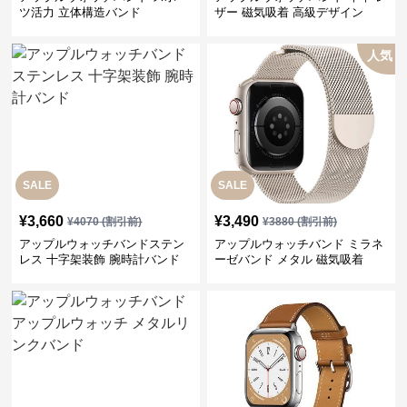
ツ活力 立体構造バンド
ザー 磁気吸着 高級デザイン
人気
SALE
SALE
¥
3,660
¥
3,490
¥
4070
(割引前)
¥
3880
(割引前)
アップルウォッチバンドステン
アップルウォッチバンド ミラネ
レス 十字架装飾 腕時計バンド
ーゼバンド メタル 磁気吸着