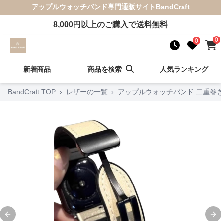
アップルウォッチバンド
専門通販サイト
BandCraft
8,000
円以上のご購入で送料無料
0
0
新着商品
商品を検索
人気ランキング
BandCraft TOP
›
レザーの一覧
›
アップルウォッチバンド 二重巻
Previous slide
Ne