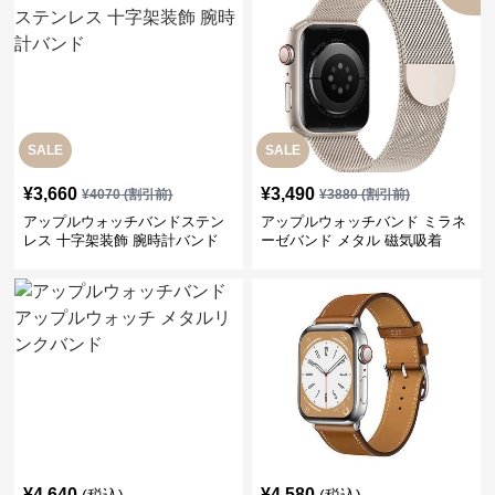
SALE
SALE
¥
3,660
¥
3,490
¥
4070
(割引前)
¥
3880
(割引前)
アップルウォッチバンドステン
アップルウォッチバンド ミラネ
レス 十字架装飾 腕時計バンド
ーゼバンド メタル 磁気吸着
¥
4,640
¥
4,580