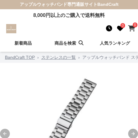
アップルウォッチバンド
専門通販サイト
BandCraft
8,000
円以上のご購入で送料無料
0
0
新着商品
商品を検索
人気ランキング
BandCraft TOP
›
ステンレスの一覧
›
アップルウォッチバンド ス
Previous slide
Ne