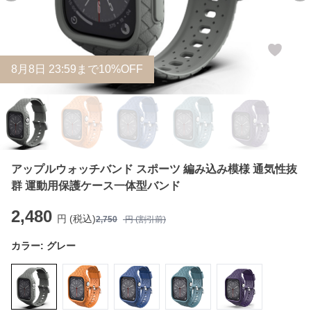
8
月
8
日 23:59まで10%OFF
アップルウォッチバンド スポーツ 編み込み模様 通気性抜
群 運動用保護ケース一体型バンド
2,480
円 (税込)
2,750
円 (割引前)
カラー:
グレー