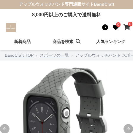
アップルウォッチバンド
専門通販サイト
BandCraft
8,000
円以上のご購入で送料無料
0
0
新着商品
商品を検索
人気ランキング
BandCraft TOP
›
スポーツの一覧
›
アップルウォッチバンド スポ
Previous slide
Ne