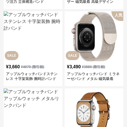
ツ活力 立体構造バンド
ザー 磁気吸着 高級デザイン
人気
SALE
SALE
¥
3,660
¥
3,490
¥
4070
(割引前)
¥
3880
(割引前)
アップルウォッチバンドステン
アップルウォッチバンド ミラネ
レス 十字架装飾 腕時計バンド
ーゼバンド メタル 磁気吸着