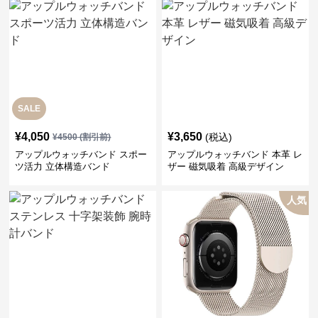
SALE
¥
4,050
¥
3,650
(税込)
¥
4500
(割引前)
アップルウォッチバンド スポー
アップルウォッチバンド 本革 レ
ツ活力 立体構造バンド
ザー 磁気吸着 高級デザイン
人気