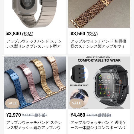
¥
3,840
¥
3,560
(税込)
(税込)
アップルウォッチバンド ステン
アップルウォッチバンド 豹柄模
レス製リンクブレスレット型ア
様のステンレス製アップルウォ
ップルウォッチバンド
ッチバンド
SALE
SALE
¥
2,970
¥
4,460
¥
3310
(割引前)
¥
4960
(割引前)
アップルウォッチバンド ステン
アップルウォッチバンド 透明ケ
レス製メッシュ編みアップルウ
ース一体型シリコンスポーツバ
ォッチバンド
ンド