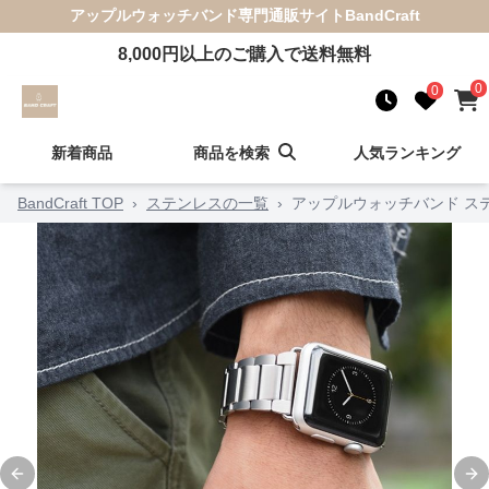
アップルウォッチバンド
専門通販サイト
BandCraft
8,000
円以上のご購入で送料無料
0
0
新着商品
商品を検索
人気ランキング
BandCraft TOP
›
ステンレスの一覧
›
アップルウォッチバンド ス
Previous slide
Ne