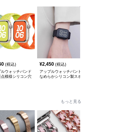
60
¥
2,450
¥
4,480
(税込)
(税込)
(税込)
プルウォッチバンド
アップルウォッチバンド
アップルウォッチバンド
斑点模様シリコン穴
なめらかシリコン製スポ
金属フレーム付き高級ラ
スポーツバンド
ーツウォッチバンド
バーバンド一体型セット
もっと見る