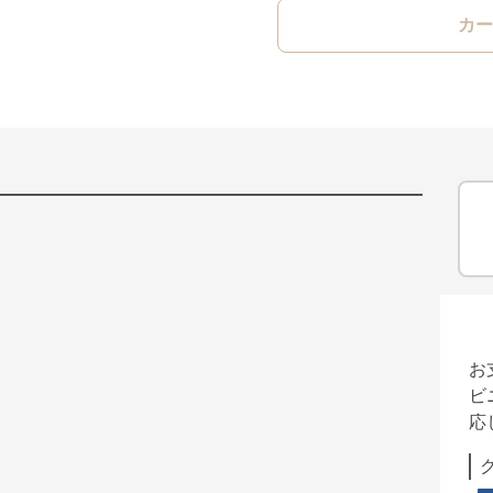
カー
お
ビ
応