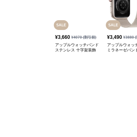
SALE
SALE
¥
3,660
¥
3,490
¥
4070
(割引前)
¥
3880
(
アップルウォッチバンド
アップルウォッ
ステンレス 十字架装飾
ミラネーゼバンド
腕時計バンド
ル 磁気吸着