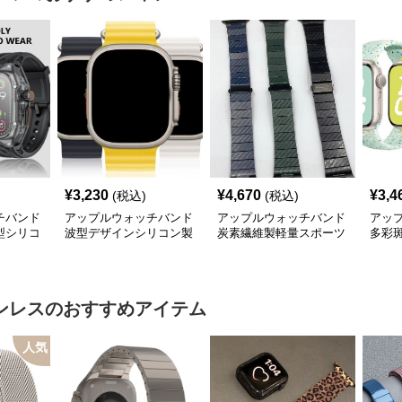
¥
3,230
¥
4,670
¥
3,4
(税込)
(税込)
チバンド
アップルウォッチバンド
アップルウォッチバンド
アッ
型シリコ
波型デザインシリコン製
炭素繊維製軽量スポーツ
多彩
ド
スポーツウォッチバンド
ウォッチバンド
あき
ンレス
のおすすめアイテム
人気