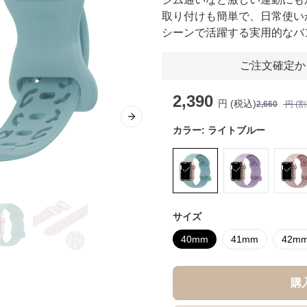
取り付けも簡単で、日常使い
シーンで活躍する実用的なバ
ご注文確定か
2,390
円 (税込)
2,660
円 (
Next slide
カラー:
ライトブルー
サイズ
40mm
41mm
42m
購