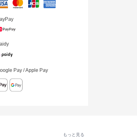
ayPay
aidy
oogle Pay / Apple Pay
もっと見る