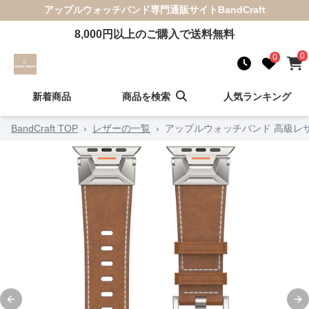
アップルウォッチバンド
専門通販サイト
BandCraft
8,000
円以上のご購入で送料無料
0
0
新着商品
商品を検索
人気ランキング
BandCraft TOP
›
レザーの一覧
›
アップルウォッチバンド 高級レ
Previous slide
Ne