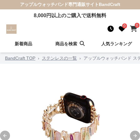
アップルウォッチバンド
専門通販サイト
BandCraft
8,000
円以上のご購入で送料無料
0
0
新着商品
商品を検索
人気ランキング
BandCraft TOP
›
ステンレスの一覧
›
アップルウォッチバンド ス
Previous slide
Ne