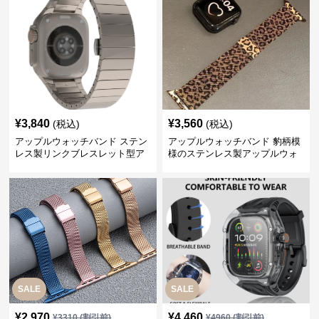
¥
3,840
¥
3,560
(税込)
(税込)
アップルウォッチバンド ステン
アップルウォッチバンド 豹柄模
レス製リンクブレスレット型ア
様のステンレス製アップルウォ
ップルウォッチバンド
ッチバンド
SALE
SALE
¥
2,970
¥
4,460
¥
3310
(割引前)
¥
4960
(割引前)