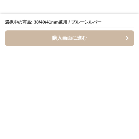
選択中の商品: 38/40/41mm兼用 / ブルーシルバー
購入画面に進む
BandCraft
について
会社概要