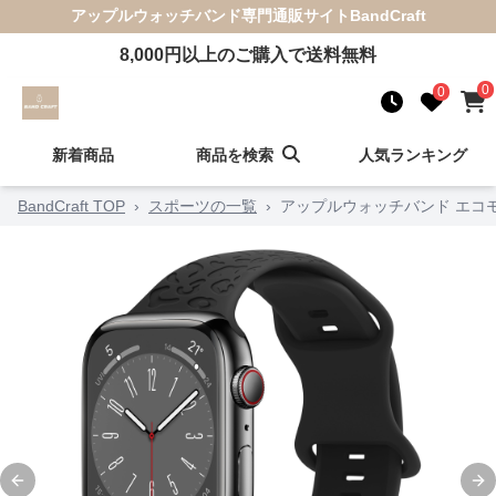
アップルウォッチバンド
専門通販サイト
BandCraft
8,000
円以上のご購入で送料無料
0
0
新着商品
商品を検索
人気ランキング
BandCraft TOP
›
スポーツの一覧
›
アップルウォッチバンド エコ
Previous slide
Ne