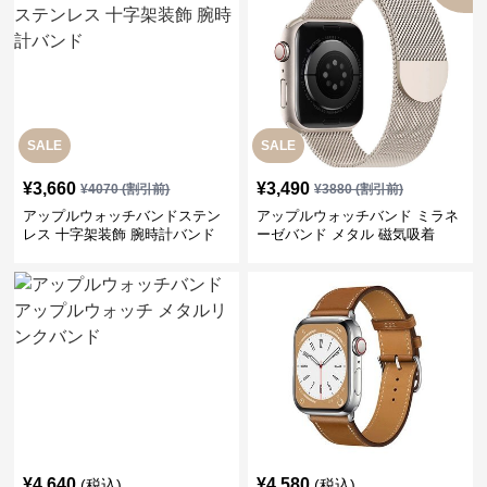
SALE
SALE
¥
3,660
¥
3,490
¥
4070
(割引前)
¥
3880
(割引前)
アップルウォッチバンドステン
アップルウォッチバンド ミラネ
レス 十字架装飾 腕時計バンド
ーゼバンド メタル 磁気吸着
¥
4,640
¥
4,580
(税込)
(税込)