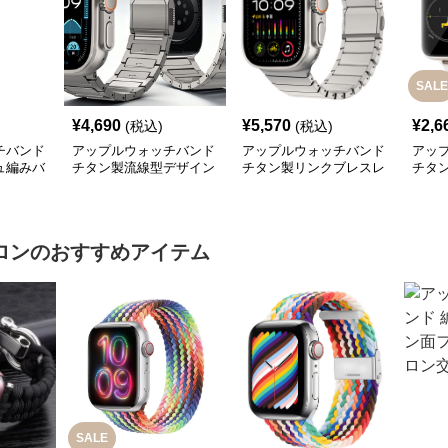
SALE
¥
4,690
¥
5,570
¥
2,6
(税込)
(税込)
チバンド
アップルウォッチバンド
アップルウォッチバンド
アッ
ュ編みバ
チタン製流線型デザイン
チタン製リンクブレスレ
チタ
替えバン
リンクバンド
ット型交換バンド
タン
ロン
のおすすめアイテム
SALE