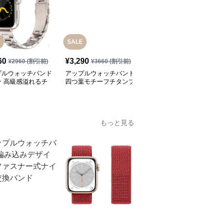
SALE
60
¥
3,290
¥
3,980
(税込)
¥
2960
(割引前)
¥
3660
(割引前)
プルウォッチバンド
アップルウォッチバンド
アップルウォッチバンド
ン 高級感溢れるチ
四つ葉モチーフチタンブ
チタン蝶ベルト
製金属リンクバンド
レスレット
もっと見る