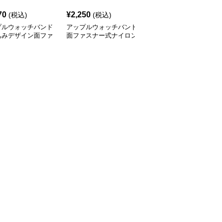
70
¥
2,250
¥
2,340
(税込)
(税込)
(税込)
プルウォッチバンド
アップルウォッチバンド
アップルウォッチバンド
込みデザイン面ファ
面ファスナー式ナイロン
編み込みナイロン製時計
ー式ナイロン交換バ
編み込みバンド
バンド金属留め具付き