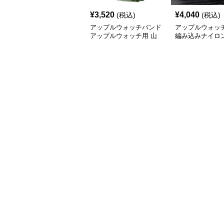
¥
3,520
¥
4,040
(税込)
(税込)
アップルウォッチバンド
アップルウォッ
アップルウォッチ用 山
編み込みナイロ
岳対応ナイロン織りバン
プルウォッチバン
ド
ャックル留め具