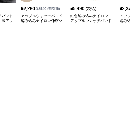
¥
2,280
¥
5,890
¥
2,3
(税込)
¥
2540
(割引前)
チバンド
アップルウォッチバンド
虹色編み込みナイロン
アッ
ン製アッ
編み込みナイロン伸縮ソ
アップルウォッチバンド
編み
ド シ
ロループ腕時計バンド
スナ
付き
ンド