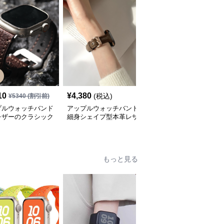
10
¥
4,380
¥
3,420
(税込)
(税込)
¥
5340
(割引前)
プルウォッチバンド
アップルウォッチバンド
アップルウォッチバンド
レザーのクラシック
細身シェイプ型本革レザ
上質レザー製スマート時
シングバンド
ーウォッチバンド
計用替えバンド
もっと見る