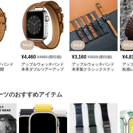
SALE
SALE
SALE
¥
4,460
¥
3,160
¥
4,8
¥
4960
(割引前)
¥
3520
(割引前)
チバンド
アップルウォッチバンド
アップルウォッチバンド
アッ
展開
本革ダブルツアーアップ
本革製クラシックステッ
粒感
ルウォッチバンド
チアップルウォッチバン
レー
ド
ーツ
のおすすめアイテム