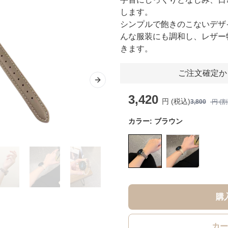
します。
シンプルで飽きのこないデザ
んな服装にも調和し、レザー
きます。
ご注文確定か
Next slide
3,420
円 (税込)
3,800
円 (
カラー:
ブラウン
購
カー