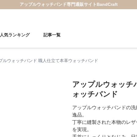
アップルウォッチバンド
専門通販サイト
BandCraft
人気ランキング
記事一覧
プルウォッチバンド 職人仕立て本革ウォッチバンド
アップルウォッチ
ォッチバンド
アップルウォッチバンドの洗
逸品。
丁寧に縫製された本物のレザ
を実現。
手首にしっくりとなじみ、日