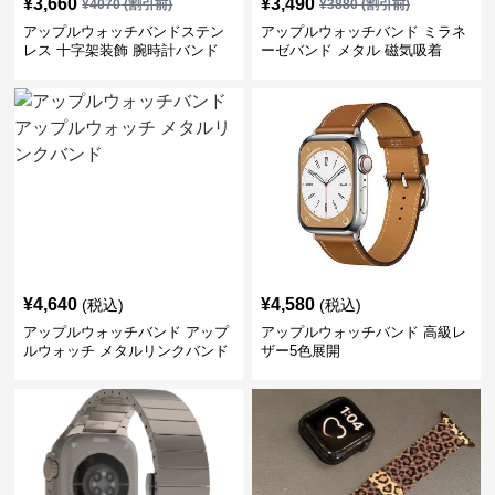
¥
3,660
¥
3,490
¥
4070
(割引前)
¥
3880
(割引前)
アップルウォッチバンドステン
アップルウォッチバンド ミラネ
レス 十字架装飾 腕時計バンド
ーゼバンド メタル 磁気吸着
¥
4,640
¥
4,580
(税込)
(税込)
アップルウォッチバンド アップ
アップルウォッチバンド 高級レ
ルウォッチ メタルリンクバンド
ザー5色展開