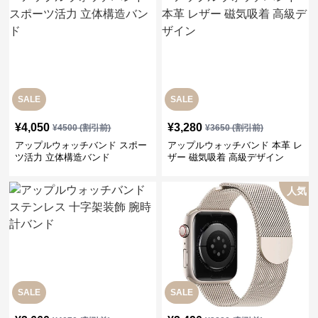
SALE
SALE
¥
4,050
¥
3,280
¥
4500
(割引前)
¥
3650
(割引前)
アップルウォッチバンド スポー
アップルウォッチバンド 本革 レ
ツ活力 立体構造バンド
ザー 磁気吸着 高級デザイン
人気
SALE
SALE