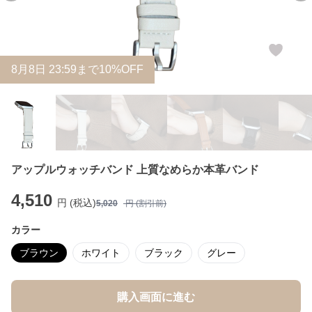
8
月
8
日 23:59まで10%OFF
アップルウォッチバンド 上質なめらか本革バンド
4,510
円 (税込)
5,020
円 (割引前)
カラー
ブラウン
ホワイト
ブラック
グレー
購入画面に進む