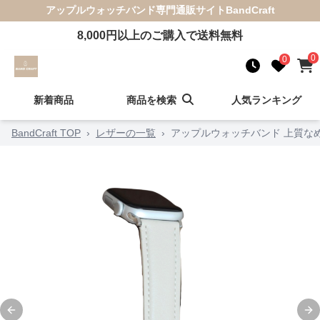
アップルウォッチバンド
専門通販サイト
BandCraft
8,000
円以上のご購入で送料無料
0
0
新着商品
商品を検索
人気ランキング
BandCraft TOP
›
レザーの一覧
›
アップルウォッチバンド 上質な
Previous slide
Ne