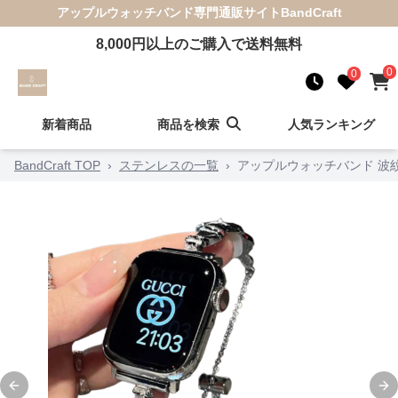
アップルウォッチバンド
専門通販サイト
BandCraft
8,000
円以上のご購入で送料無料
0
0
新着商品
商品を検索
人気ランキング
BandCraft TOP
›
ステンレスの一覧
›
アップルウォッチバンド 波
Previous slide
Ne