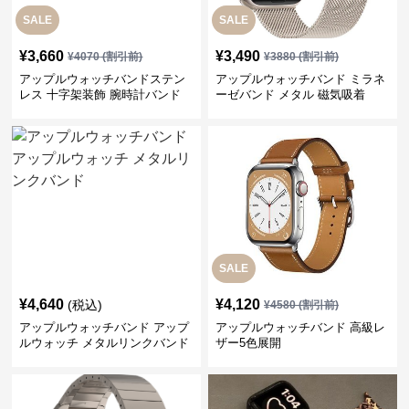
SALE
SALE
¥
3,660
¥
3,490
¥
4070
(割引前)
¥
3880
(割引前)
アップルウォッチバンドステン
アップルウォッチバンド ミラネ
レス 十字架装飾 腕時計バンド
ーゼバンド メタル 磁気吸着
SALE
¥
4,640
¥
4,120
(税込)
¥
4580
(割引前)
アップルウォッチバンド アップ
アップルウォッチバンド 高級レ
ルウォッチ メタルリンクバンド
ザー5色展開