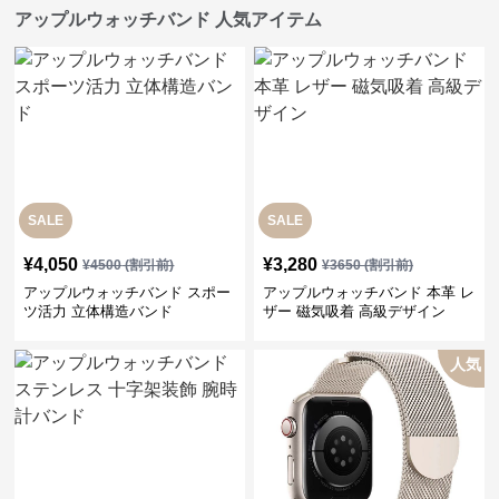
アップルウォッチバンド 人気アイテム
SALE
SALE
¥
4,050
¥
3,280
¥
4500
(割引前)
¥
3650
(割引前)
アップルウォッチバンド スポー
アップルウォッチバンド 本革 レ
ツ活力 立体構造バンド
ザー 磁気吸着 高級デザイン
人気