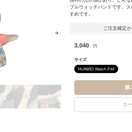
プルウォッチバンドです。ス
すめです。
ご注文確定か
Next slide
3,040
円
サイズ
HUAWEI Watch Fit4
購
カー