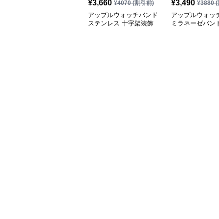
¥
3,660
¥
3,490
¥
4070
(割引前)
¥
3880
(
アップルウォッチバンド
アップルウォッ
ステンレス 十字架装飾
ミラネーゼバンド
腕時計バンド
ル 磁気吸着