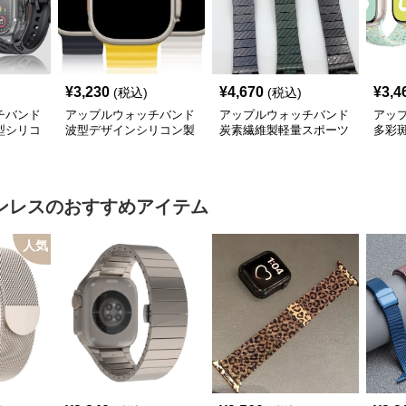
¥
3,230
¥
4,670
¥
3,4
(税込)
(税込)
チバンド
アップルウォッチバンド
アップルウォッチバンド
アッ
型シリコ
波型デザインシリコン製
炭素繊維製軽量スポーツ
多彩
ド
スポーツウォッチバンド
ウォッチバンド
あき
ンレス
のおすすめアイテム
人気