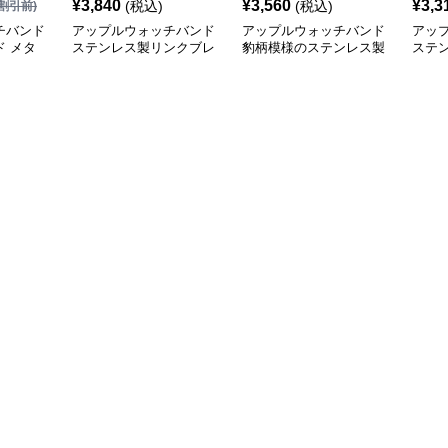
¥
3,840
¥
3,560
¥
3,3
(税込)
(税込)
割引前)
チバンド
アップルウォッチバンド
アップルウォッチバンド
アッ
 メタ
ステンレス製リンクブレ
豹柄模様のステンレス製
ステ
スレット型アップルウォ
アップルウォッチバンド
みア
ッチバンド
ド