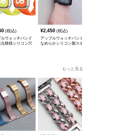
60
¥
2,450
¥
4,480
(税込)
(税込)
(税込)
プルウォッチバンド
アップルウォッチバンド
アップルウォッチバンド
斑点模様シリコン穴
なめらかシリコン製スポ
金属フレーム付き高級ラ
スポーツバンド
ーツウォッチバンド
バーバンド一体型セット
もっと見る