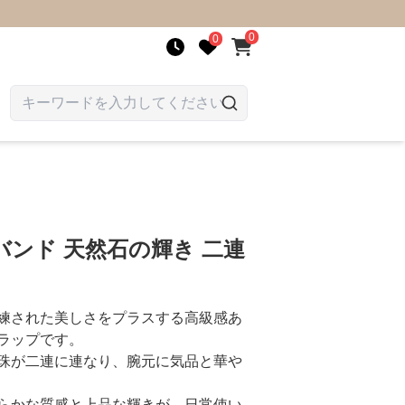
0
0
ンド 天然石の輝き 二連
練された美しさをプラスする高級感あ
ラップです。
珠が二連に連なり、腕元に気品と華や
らかな質感と上品な輝きが、日常使い