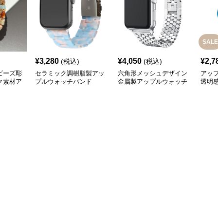
SALE
¥
3,280
¥
4,050
¥
2,7
(税込)
(税込)
ビーズ彫
セラミック調樹脂製アッ
六角形メッシュデザイン
アッ
ク素材ア
プルウォッチバンド
金属製アップルウォッチ
透明
バンド
バンド
樹脂
ー