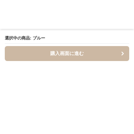
選択中の商品: ブルー
購入画面に進む
BandCraft
について