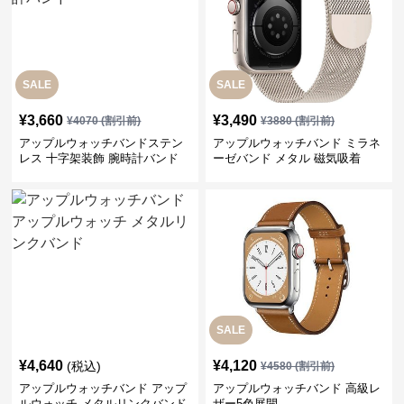
SALE
SALE
¥
3,660
¥
3,490
¥
4070
(割引前)
¥
3880
(割引前)
アップルウォッチバンドステン
アップルウォッチバンド ミラネ
レス 十字架装飾 腕時計バンド
ーゼバンド メタル 磁気吸着
SALE
¥
4,640
¥
4,120
(税込)
¥
4580
(割引前)
アップルウォッチバンド アップ
アップルウォッチバンド 高級レ
ルウォッチ メタルリンクバンド
ザー5色展開