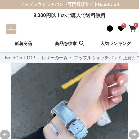
アップルウォッチバンド
専門通販サイト
BandCraft
8,000
円以上のご購入で送料無料
0
0
新着商品
商品を検索
人気ランキング
BandCraft TOP
›
レザーの一覧
›
アップルウォッチバンド 上質ク
Previous slide
Ne