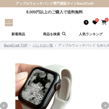
アップルウォッチバンド
専門通販サイト
BandCraft
8,000
円以上のご購入で送料無料
0
0
新着商品
商品を検索
人気ランキング
BandCraft TOP
›
バンドの一覧
›
アップルウォッチバンド なめら
Previous slide
Ne