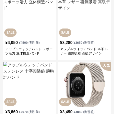
SALE
SALE
¥
4,050
¥
3,280
¥
4500
(割引前)
¥
3650
(割引前)
アップルウォッチバンド スポー
アップルウォッチバンド 本革 レ
ツ活力 立体構造バンド
ザー 磁気吸着 高級デザイン
人気
SALE
SALE
¥
3,660
¥
3,490
¥
4070
(割引前)
¥
3880
(割引前)